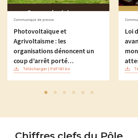
Communiqué de presse
Commun
Photovoltaïque et
Loi 
Agrivoltaïsme : les
avan
organisations dénoncent un
mond
coup d’arrêt porté…
att
Télécharger | Pdf 181 ko
Té
Chiffres clefs du Pôle