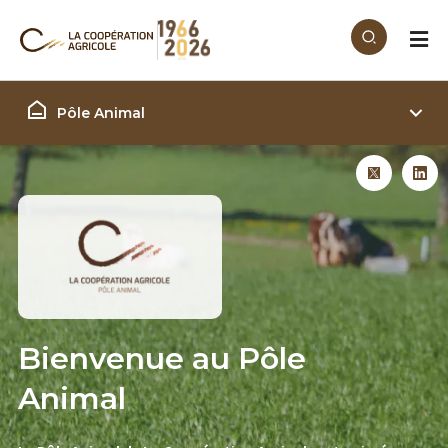
Aller au contenu principal
Filière Animal
Pôle Animal
Bienvenue au Pôle
Animal