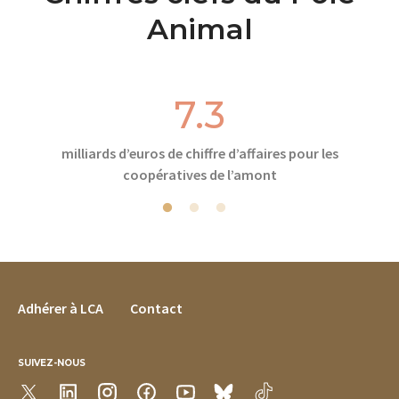
Animal
7.3
milliards d’euros de chiffre d’affaires pour les
coopératives de l’amont
FOOTER MENU
Adhérer à LCA
Contact
SUIVEZ-NOUS