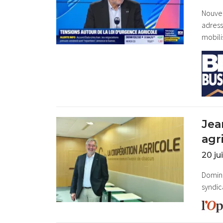
Nouvel
adress
mobili
Jea
agr
20 ju
Domini
syndic