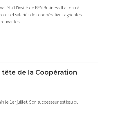
était l'invité de BFM Business. Il a tenu à
coles et salariés des coopératives agricoles
prouvantes.
a tête de la Coopération
n le 1er juillet. Son successeur est issu du