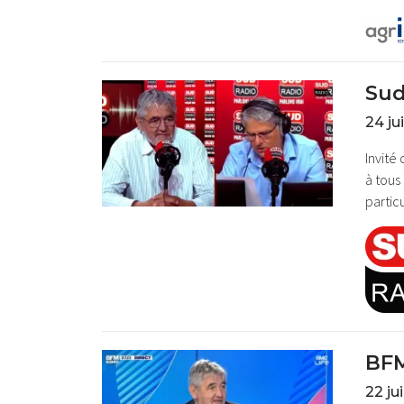
Sud
24 ju
Invité
à tous
partic
BFM
22 ju