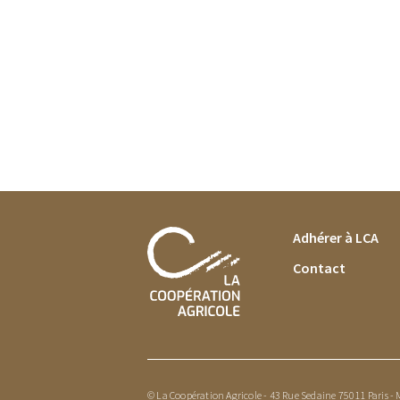
FOOTER MENU
Adhérer à LCA
Contact
© La Coopération Agricole - 43 Rue Sedaine 75011 Paris -