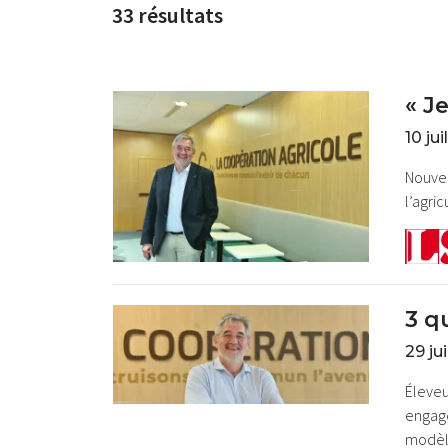
33 résultats
« J
10 ju
Nouvea
l’agri
3 q
29 ju
Éleveu
engage
modèle