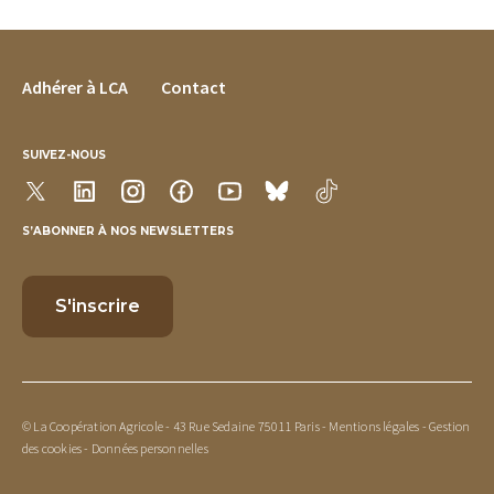
FOOTER MENU
Adhérer à LCA
Contact
SUIVEZ-NOUS
S’ABONNER À NOS NEWSLETTERS
© La Coopération Agricole - 43 Rue Sedaine 75011 Paris -
Mentions légales
-
Gestion
des cookies
-
Données personnelles