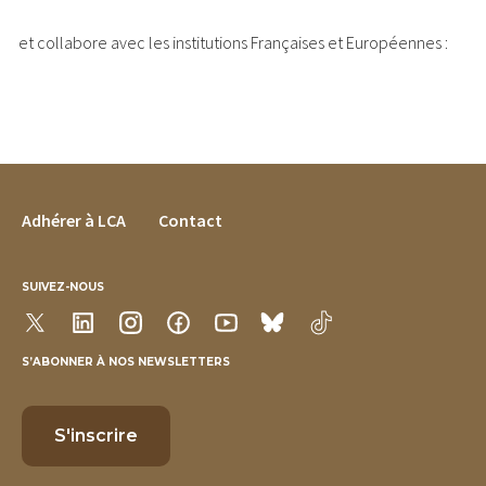
et collabore avec les institutions Françaises et Européennes :
FOOTER MENU
Adhérer à LCA
Contact
SUIVEZ-NOUS
S’ABONNER À NOS NEWSLETTERS