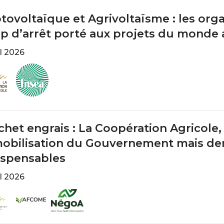
tovoltaïque et Agrivoltaïsme : les or
p d’arrêt porté aux projets du monde 
il 2026
Image
e
chet engrais : La Coopération Agricole
mobilisation du Gouvernement mais d
ispensables
il 2026
e
Image
Image