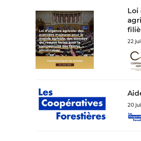
Loi
agr
fil
22 ju
Imag
Aid
20 ju
Imag