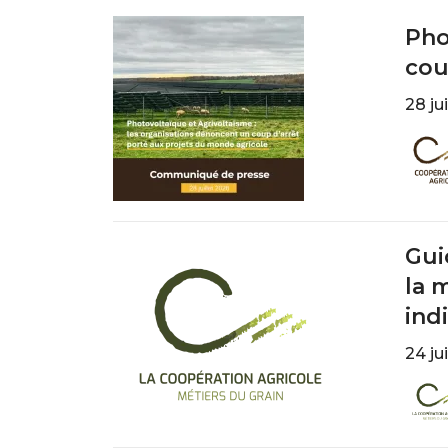
Pho
cou
28 ju
Imag
Gui
la 
ind
24 ju
Imag