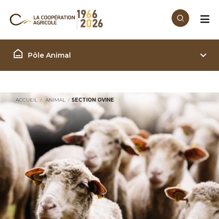
Aller au contenu principal
Filière Animal
Pôle Animal
ACCUEIL
ANIMAL
SECTION OVINE