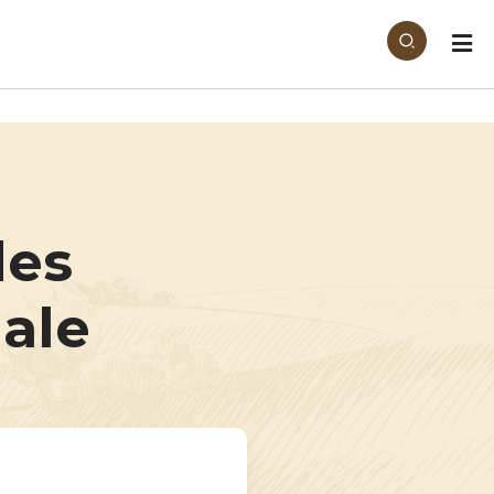
des
male