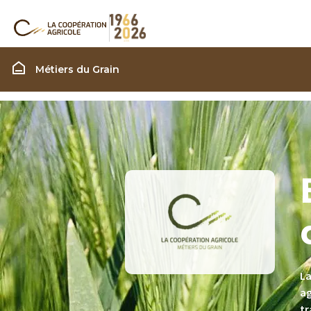
Filière Grain
Métiers du Grain
La
ag
t