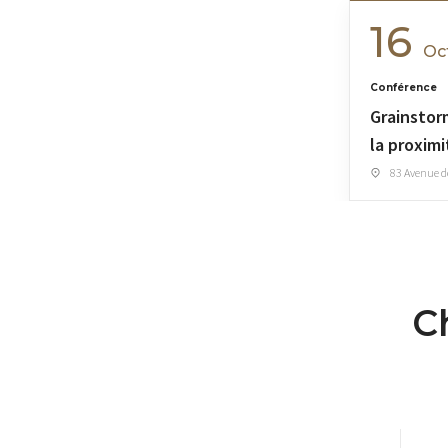
16
Oc
Conférence
Grainstor
la proximi
inspiratio
83 Avenue de
Ch