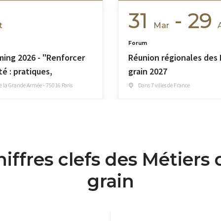
31
- 29
t
Mar
Forum
ming 2026 - "Renforcer
Réunion régionales des 
té : pratiques,
grain 2027
ns et leviers"
 la Grande Armée - 75016 Paris
Dans 7 villes de France
iffres clefs des Métiers
grain