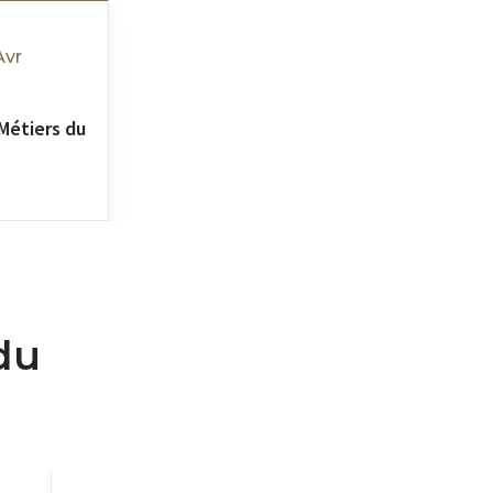
Avr
Métiers du
 du