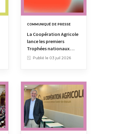
COMMUNIQUÉ DE PRESSE
ACTUALITÉ
La Coopération Agricole
60 ans des Mé
lance les premiers
Grain : Une so
Trophées nationaux…
célébrer une
Publié le
03 juil 2026
Publié le
27 