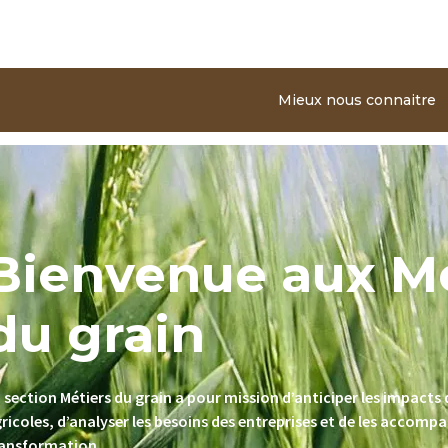
Aller au contenu principal
Mieux nous connaitre
Bienvenue aux Mé
du grain
 section Métiers du grain a pour mission d’anticiper les impacts 
ricoles, d’analyser les besoins des entreprises et de les accomp
ransformation