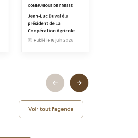
COMMUNIQUÉ DE PRESSE
COMMUNIQUÉ DE
Jean-Luc Duval élu
Plan de résili
président de La
silos français
Coopération Agricole
Publié le
18 juin 2026
Publié le
05 
Voir tout l'agenda