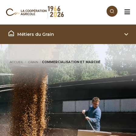
Aller au contenu principal
Filière Grain
Métiers du Grain
ACCUEIL
GRAIN
COMMERCIALISATION ET MARCHÉ