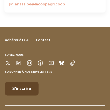
anassibe@lacoopagri.coop
FOOTER MENU
Adhérer à LCA
Contact
SUIVEZ-NOUS
S’ABONNER À NOS NEWSLETTERS