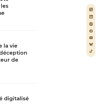
 les
ne
 la vie
déception
teur de
é digitalisé