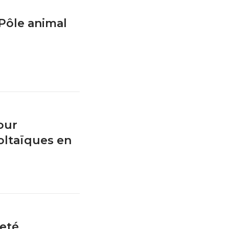
 Pôle animal
our
oltaïques en
neté