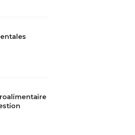
mentales
groalimentaire
estion