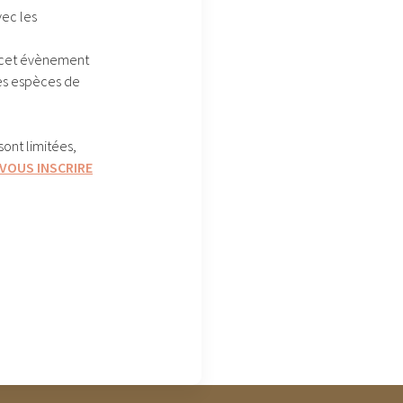
vec les
, cet évènement
les espèces de
sont limitées,
 VOUS INSCRIRE