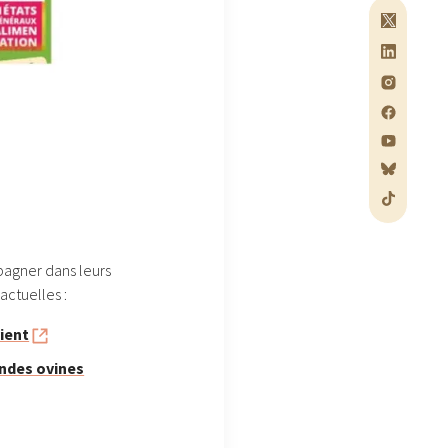
pagner dans leurs
actuelles :
vient
andes ovines