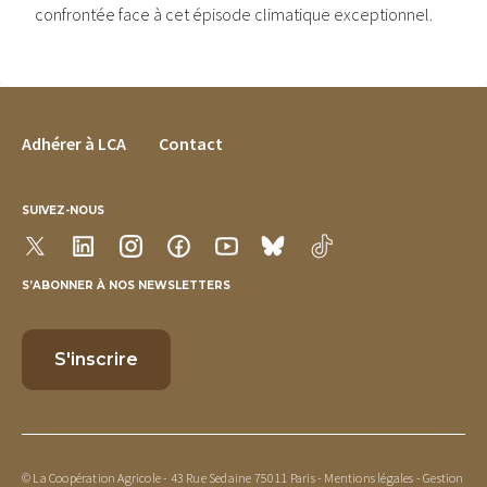
confrontée face à cet épisode climatique exceptionnel.
FOOTER MENU
Adhérer à LCA
Contact
SUIVEZ-NOUS
S’ABONNER À NOS NEWSLETTERS
© La Coopération Agricole - 43 Rue Sedaine 75011 Paris -
Mentions légales
-
Gestion