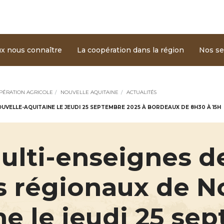
Aller au contenu principal
ine
x nous connaître
La coopération dans la région
Nos se
PÉRATION AGRICOLE
NOUVELLE AQUITAINE
ACTUALITÉS
UVELLE-AQUITAINE LE JEUDI 25 SEPTEMBRE 2025 À BORDEAUX DE 8H30 À 15H
ulti-enseignes d
s régionaux de N
ne le jeudi 25 se