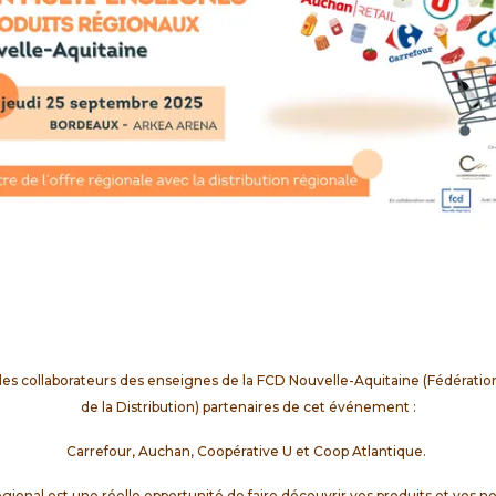
les collaborateurs des enseignes de la FCD Nouvelle-Aquitaine (Fédérat
de la Distribution) partenaires de cet événement :
Carrefour, Auchan, Coopérative U et Coop Atlantique.
gional est une réelle opportunité de faire découvrir vos produits et vos 