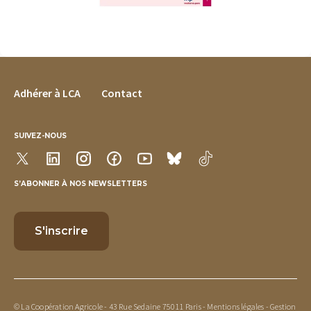
FOOTER MENU
Adhérer à LCA
Contact
SUIVEZ-NOUS
S’ABONNER À NOS NEWSLETTERS
© La Coopération Agricole - 43 Rue Sedaine 75011 Paris -
Mentions légales
-
Gestion