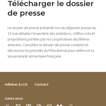
Télécharger le dossier
de presse
Le dossier de presse présenté lors du déjeuner presse du
13 mai détaille l’ensemble des ambitions, chiffres clés et
propositions portées par les coopératives des filières
animales. Consultez le dossier de presse complet et
découvrez les priorités du Pôle Animal pour renforcer la
souveraineté alimentaire française.
FOOTER MENU
Adhérer à LCA
Contact
SUIVEZ-NOUS