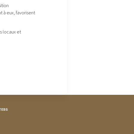
ition
t à eux, favorisent
ts locaux et
TERS