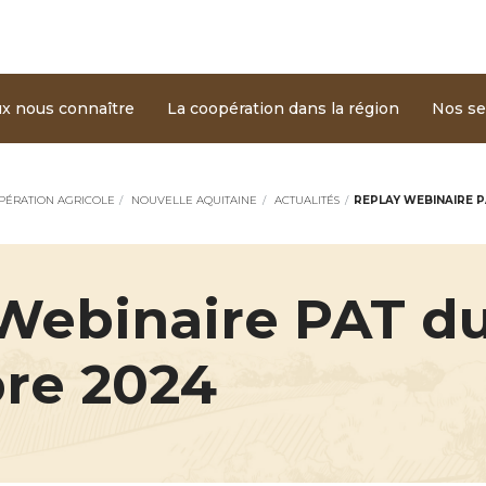
Aller au contenu principal
ine
x nous connaître
La coopération dans la région
Nos se
PÉRATION AGRICOLE
NOUVELLE AQUITAINE
ACTUALITÉS
REPLAY WEBINAIRE 
Webinaire PAT du
re 2024