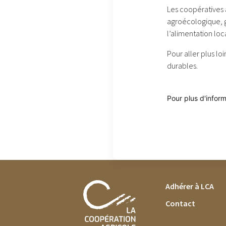
Les coopératives a
agroécologique, ga
l’alimentation loc
Pour aller plus lo
durables.
Pour plus d'infor
FOOTER MENU
Adhérer à LCA
Contact