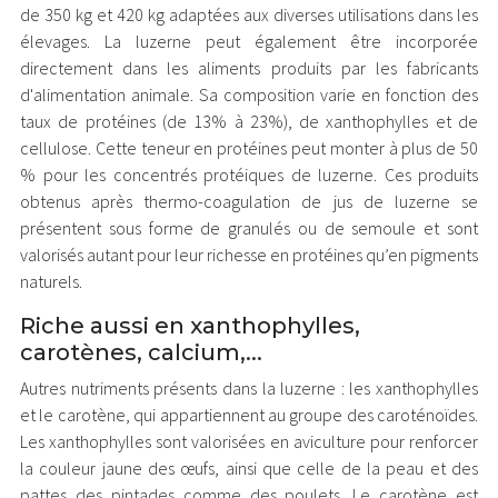
de 350 kg et 420 kg adaptées aux diverses utilisations dans les
élevages. La luzerne peut également être incorporée
directement dans les aliments produits par les fabricants
d'alimentation animale. Sa composition varie en fonction des
taux de protéines (de 13% à 23%), de xanthophylles et de
cellulose. Cette teneur en protéines peut monter à plus de 50
% pour les concentrés protéiques de luzerne. Ces produits
obtenus après thermo-coagulation de jus de luzerne se
présentent sous forme de granulés ou de semoule et sont
valorisés autant pour leur richesse en proté­ines qu’en pigments
naturels.
Riche aussi en xanthophylles,
carotènes, calcium,...
Autres nutriments présents dans la luzerne : les xanthophylles
et le carotène, qui ap­partiennent au groupe des caroténoïdes.
Les xantho­phylles sont valorisées en aviculture pour renforcer
la couleur jaune des œufs, ainsi que celle de la peau et des
pattes des pin­tades comme des poulets. Le carotène est