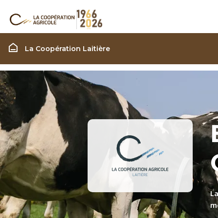
Filière Coopération laiti
La Coopération Laitière
La
mo