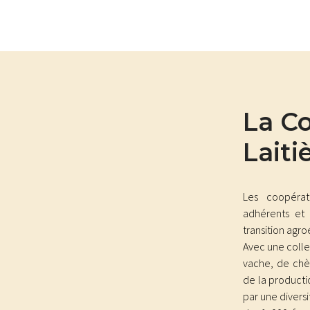
La C
Laiti
Les coopérati
adhérents et
transition agr
Avec une collec
vache, de chè
de la producti
par une diversi