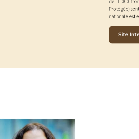
de 1 000 from
Protégée) sont
nationale est 
Site Int