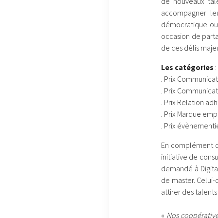
de nouveaux tale
accompagner leur
démocratique ou 
occasion de part
de ces défis majeu
Les catégories
:
. Prix Communicat
. Prix Communicati
. Prix Relation ad
. Prix Marque emp
. Prix évènementi
En complément de 
initiative de con
demandé à Digita
de master. Celui
attirer des talent
«
Nos coopérative