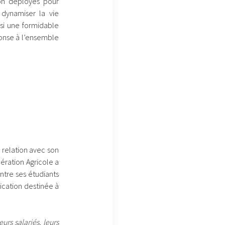
ion déployés pour
 dynamiser la vie
si une formidable
onse à l’ensemble
 relation avec son
ération Agricole a
tre ses étudiants
cation destinée à
rs salariés, leurs