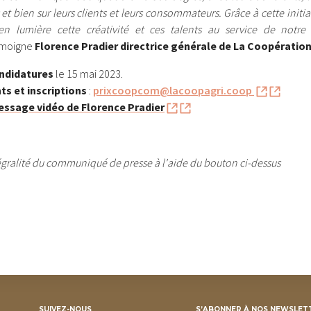
 et bien sur leurs clients et leurs consommateurs. Grâce à cette init
en lumière cette créativité et ces talents au service de notre
témoigne
Florence Pradier directrice générale de La Coopération
andidatures
le 15 mai 2023.
s et inscriptions
:
prixcoopcom@lacoopagri.coop
essage vidéo de Florence Pradier
tégralité du communiqué de presse à l'aide du bouton ci-dessus
SUIVEZ-NOUS
S’ABONNER À NOS NEWSLET