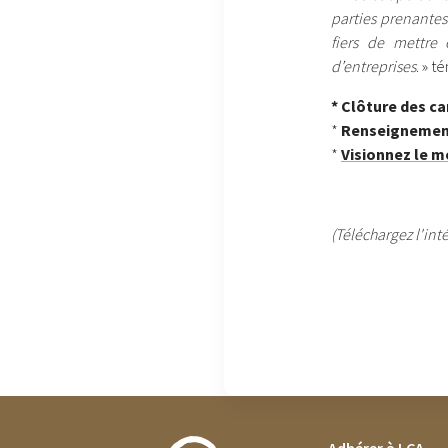
parties prenantes
fiers de mettre 
d’entreprises
. » 
* Clôture des c
*
Renseignement
*
Visionnez le m
(Téléchargez l'in
FOOTER MENU
Adhérer à LCA