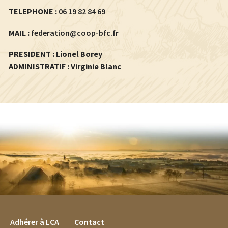
TELEPHONE :
06 19 82 84 69
MAIL :
federation@coop-bfc.fr
PRESIDENT : Lionel Borey
ADMINISTRATIF : Virginie Blanc
FOOTER MENU
Adhérer à LCA
Contact