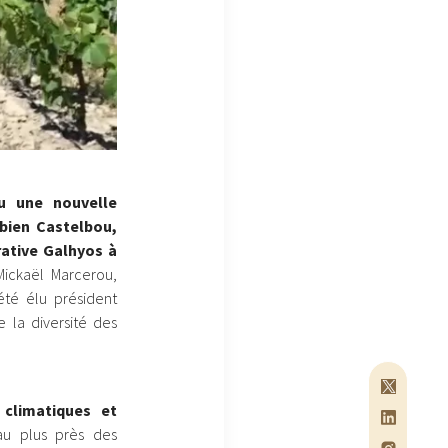
lu une nouvelle
bien Castelbou,
rative Galhyos à
Mickaël Marcerou,
été élu président
 la diversité des
 climatiques et
au plus près des