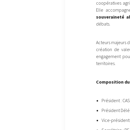
coopératives agri
Elle accompagne
souveraineté a
débats.
Acteurs majeurs du
création de valeu
engagement pour 
territoires.
Composition du 
Président : C
Président Dél
Vice-présiden
Secrétaire : BE