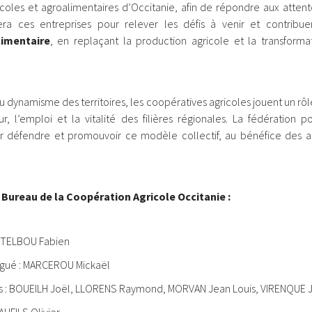
coles et agroalimentaires d’Occitanie, afin de répondre aux atten
ra ces entreprises pour relever les défis à venir et contribu
limentaire
, en replaçant la production agricole et la transform
 dynamisme des territoires, les coopératives agricoles jouent un rôl
r, l’emploi et la vitalité des filières régionales. La fédération po
défendre et promouvoir ce modèle collectif, au bénéfice des ag
Bureau de la Coopération Agricole Occitanie :
ASTELBOU Fabien
égué : MARCEROU Mickaël
ts : BOUEILH Joël, LLORENS Raymond, MORVAN Jean Louis, VIRENQUE
AUFILS Olivier