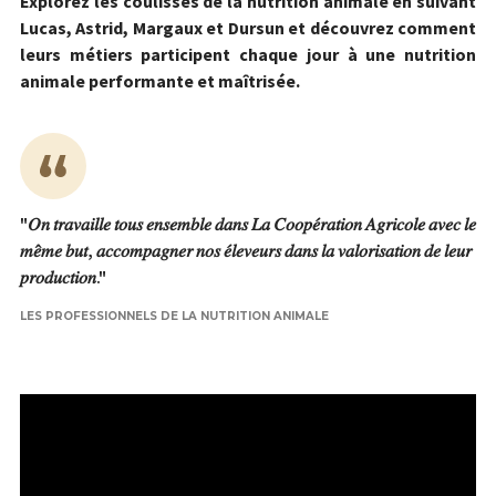
Explorez les coulisses de la nutrition animale en suivant
Lucas, Astrid, Margaux et Dursun et découvrez comment
leurs métiers participent chaque jour à une nutrition
animale performante et maîtrisée.
"𝑂𝑛 𝑡𝑟𝑎𝑣𝑎𝑖𝑙𝑙𝑒 𝑡𝑜𝑢𝑠 𝑒𝑛𝑠𝑒𝑚𝑏𝑙𝑒 𝑑𝑎𝑛𝑠 𝐿𝑎 𝐶𝑜𝑜𝑝𝑒́𝑟𝑎𝑡𝑖𝑜𝑛 𝐴𝑔𝑟𝑖𝑐𝑜𝑙𝑒 𝑎𝑣𝑒𝑐 𝑙𝑒
𝑚𝑒̂𝑚𝑒 𝑏𝑢𝑡, 𝑎𝑐𝑐𝑜𝑚𝑝𝑎𝑔𝑛𝑒𝑟 𝑛𝑜𝑠 𝑒́𝑙𝑒𝑣𝑒𝑢𝑟𝑠 𝑑𝑎𝑛𝑠 𝑙𝑎 𝑣𝑎𝑙𝑜𝑟𝑖𝑠𝑎𝑡𝑖𝑜𝑛 𝑑𝑒 𝑙𝑒𝑢𝑟
𝑝𝑟𝑜𝑑𝑢𝑐𝑡𝑖𝑜𝑛."
LES PROFESSIONNELS DE LA NUTRITION ANIMALE