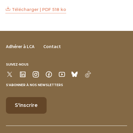
Télécharger | PDF 518 ko
FOOTER MENU
Adhérer à LCA
Contact
SUIVEZ-NOUS
S’ABONNER À NOS NEWSLETTERS