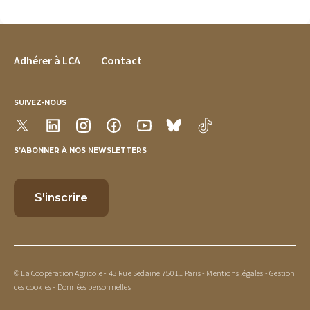
FOOTER MENU
Adhérer à LCA
Contact
SUIVEZ-NOUS
S’ABONNER À NOS NEWSLETTERS
© La Coopération Agricole - 43 Rue Sedaine 75011 Paris -
Mentions légales
-
Gestion
des cookies
-
Données personnelles