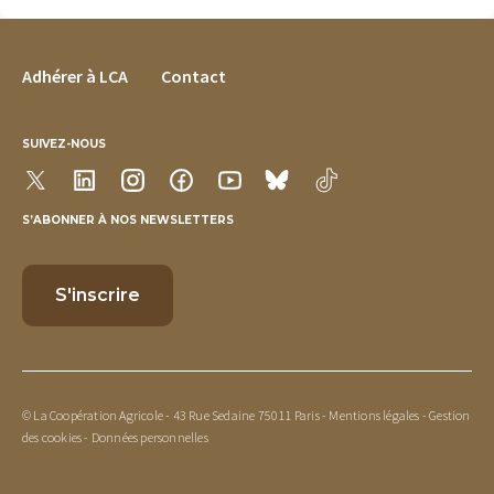
FOOTER MENU
Adhérer à LCA
Contact
SUIVEZ-NOUS
S’ABONNER À NOS NEWSLETTERS
© La Coopération Agricole - 43 Rue Sedaine 75011 Paris -
Mentions légales
-
Gestion
des cookies
-
Données personnelles