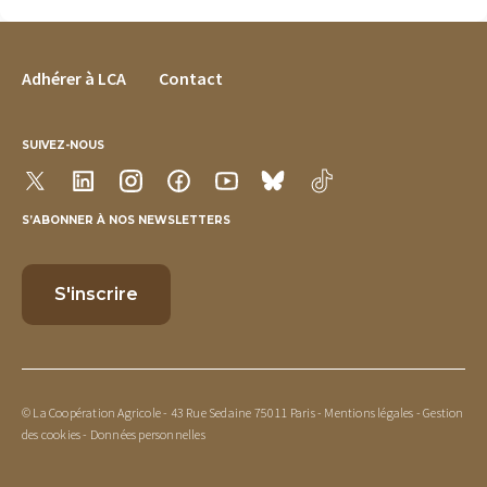
FOOTER MENU
Adhérer à LCA
Contact
SUIVEZ-NOUS
S’ABONNER À NOS NEWSLETTERS
© La Coopération Agricole - 43 Rue Sedaine 75011 Paris -
Mentions légales
-
Gestion
des cookies
-
Données personnelles