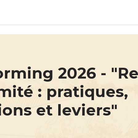
Aller au contenu principal
orming 2026 - "R
mité : pratiques,
ions et leviers"