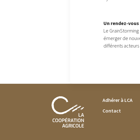
Un rendez-vous 
Le GrainStorming 
émerger de nouvell
différents acteurs 
FOOTER MENU
Adhérer à LCA
Contact