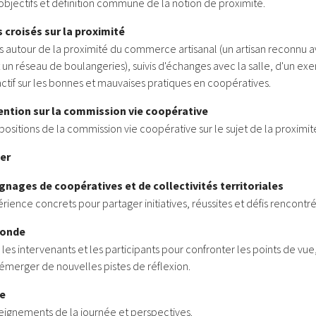
objectifs et définition commune de la notion de proximité.
s croisés sur la proximité
s autour de la proximité du commerce artisanal (un artisan reconnu a
t un réseau de boulangeries), suivis d'échanges avec la salle, d'un exe
actif sur les bonnes et mauvaises pratiques en coopératives.
vention sur la commission vie coopérative
positions de la commission vie coopérative sur le sujet de la proximit
ner
gnages de coopératives et de collectivités territoriales
rience concrets pour partager initiatives, réussites et défis rencontrés
 ronde
es intervenants et les participants pour confronter les points de vue
re émerger de nouvelles pistes de réflexion.
re
ignements de la journée et perspectives.