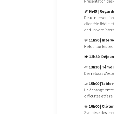
Présentation des 
9h45 | Regard
🥖
Deux intervention
clientèle fidèle e
et d'un vote inter
11h50 | Inter
💬
Retour sur les pro
12h30| Déjeu
🍽️
13h30 | Témoi
🌱
Des retours d'expé
15h00 |Table
🤝
Un échange entre l
difficultés et fai
16h00 | Clôtu
🎯
Synthèse des ense