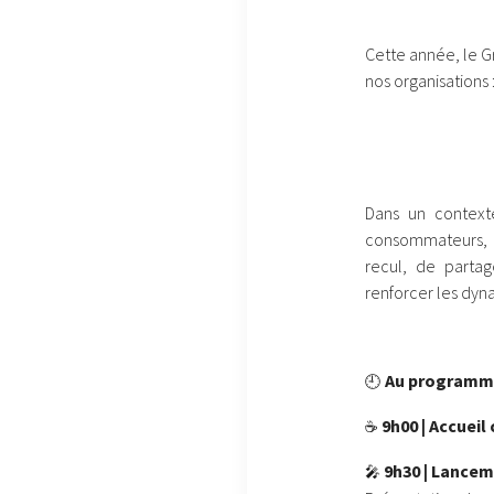
Cette année, le Gr
nos organisations 
Dans un contexte
consommateurs, e
recul, de partag
renforcer les dyn
Au programm
🕘
9h00 | Accueil
☕
9h30 | Lancem
🎤