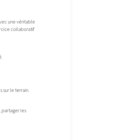
vec une véritable
rcice collaboratif
é.
 sur le terrain.
, partager les