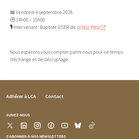
📅 Vendredi 4 septembre 2026
🕒 14h00 – 15h00
🎙️ Intervenant : Baptiste OSER de
CITEO PRO
Nous espérons vous compter parmi nous pour ce temps
d'échange et de décryptage.
FOOTER MENU
Adhérer à LCA
Contact
SUIVEZ-NOUS
S’ABONNER À NOS NEWSLETTERS