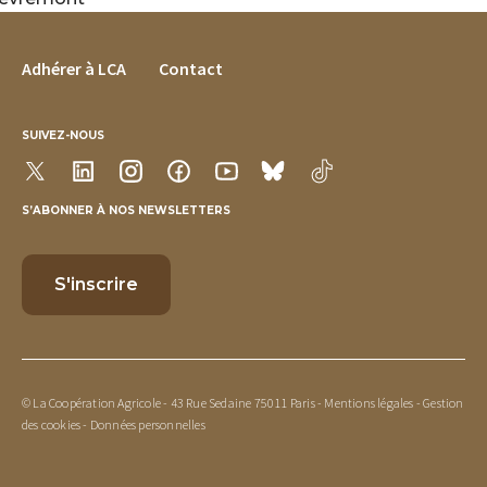
FOOTER MENU
Adhérer à LCA
Contact
SUIVEZ-NOUS
S’ABONNER À NOS NEWSLETTERS
© La Coopération Agricole - 43 Rue Sedaine 75011 Paris -
Mentions légales
-
Gestion
des cookies
-
Données personnelles