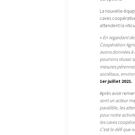
La nouvelle équip
caves coopératives
attendent la viticu
«
En regardant der
Coopération Agrico
avons données à no
pourrons réussir 
mesures pérennes 
sociétaux, envir
1er juillet 2021.
Après avoir remer
sont un acteur ma
parallèle, les att
pour notre activit
les caves coopérat
C’est le défi que 