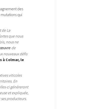
ompagnement des
s mutations qui
t de La
fortes que nous
ois, nous ne
de
œuvre
aux nouveaux défis
s à Colmar, le
ives viticoles
itoires. En
elles-ci génèreront
ieuse et expliquée,
c ses producteurs.