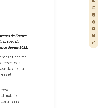
rateurs de France
e la cave de
ence depuis 2012.
nses et inédites :
heresses, des
ur de crise, la
nées et
tées et
est mobilisée
t partenaires