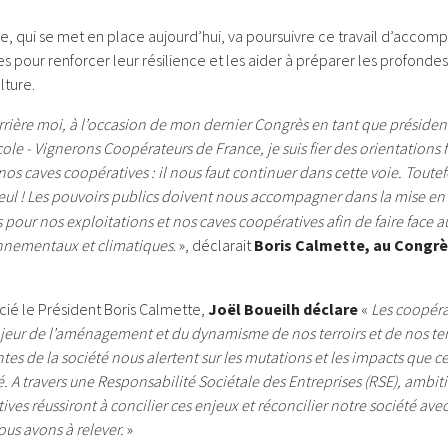
e, qui se met en place aujourd’hui, va poursuivre ce travail d’acc
 pour renforcer leur résilience et les aider à préparer les profonde
lture.
rière moi, à l’occasion de mon dernier Congrès en tant que présiden
le - Vignerons Coopérateurs de France, je suis fier des orientations 
s caves coopératives : il nous faut continuer dans cette voie. Toutef
seul ! Les pouvoirs publics doivent nous accompagner dans la mise en
pour nos exploitations et nos caves coopératives afin de faire face 
onnementaux et climatiques
. », déclarait
Boris Calmette, au Congrè
cié le Président Boris Calmette,
Joël Boueilh déclare
«
Les coopérat
jeur de l’aménagement et du dynamisme de nos terroirs et de nos terr
entes de la société nous alertent sur les mutations et les impacts que c
é. A travers une Responsabilité Sociétale des Entreprises (RSE), ambit
ives réussiront à concilier ces enjeux et réconcilier notre société ave
nous avons à relever.
»