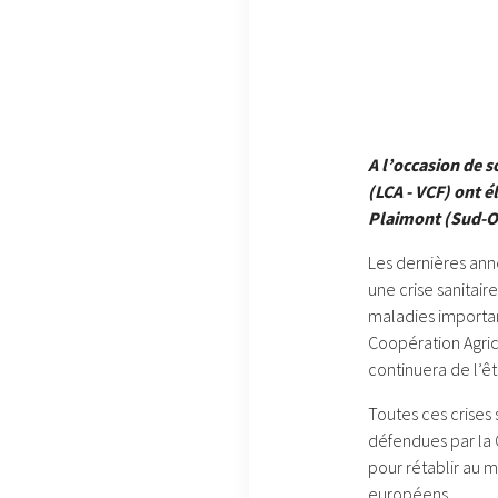
A l’occasion de s
(LCA - VCF) ont é
Plaimont (Sud-Ou
Les dernières ann
une crise sanitair
maladies importan
Coopération Agric
continuera de l’ê
Toutes ces crises 
défendues par la 
pour rétablir au m
européens.