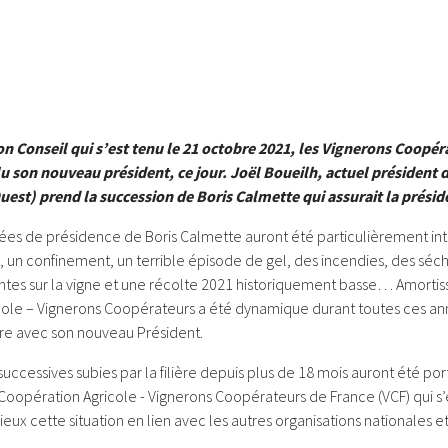
on Conseil qui s’est tenu le 21 octobre 2021, les Vignerons Coopé
lu son nouveau président, ce jour. Joël Boueilh, actuel président d
est) prend la succession de Boris Calmette qui assurait la présid
ées de présidence de Boris Calmette auront été particulièrement inte
e, un confinement, un terrible épisode de gel, des incendies, des séc
tes sur la vigne et une récolte 2021 historiquement basse… Amortisse
ole – Vignerons Coopérateurs a été dynamique durant toutes ces an
tre avec son nouveau Président.
successives subies par la filière depuis plus de 18 mois auront été por
Coopération Agricole - Vignerons Coopérateurs de France (VCF) qui s’
ieux cette situation en lien avec les autres organisations nationales e