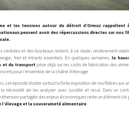
nne et les tensions autour du détroit d’Ormuz rappellent 
nationaux peuvent avoir des répercussions directes sur nos fi
male.
s céréales et des tourteaux restent, à ce stade, relativement stables
énergie, fret et intrants essentiels. En quelques semaines,
la haus
s et du transport
pèse déjà sur les coûts de fabrication des alim
oncrets pour l’ensemble de la chaîne d’élevage.
es, cet épisode illustre surtout la forte exposition de nos filières aux 
t la nécessité de les analyser avec lucidité et recul. Dans un cont
mpréhension partagée des enjeux économiques reste un élément clé
e l’élevage et la souveraineté alimentaire
.