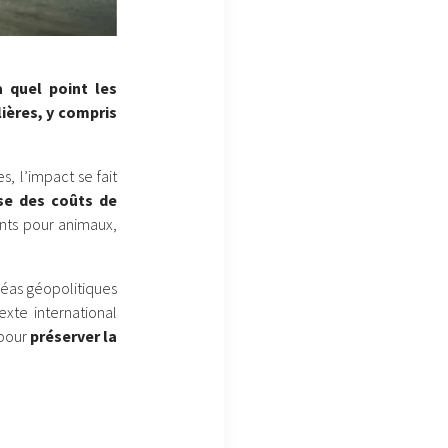
à quel point les
lières, y compris
, l’impact se fait
se des coûts de
ents pour animaux,
aléas géopolitiques
exte international
 pour
préserver la