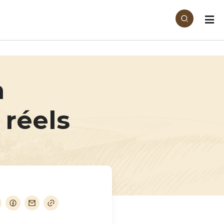
n
 réels