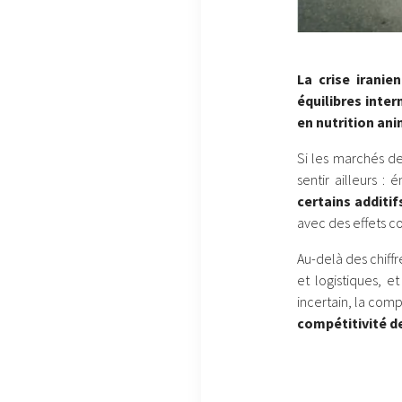
La crise iranie
équilibres inter
en nutrition ani
Si les marchés de
sentir ailleurs : 
certains additif
avec des effets c
Au-delà des chiffr
et logistiques, e
incertain, la co
compétitivité d