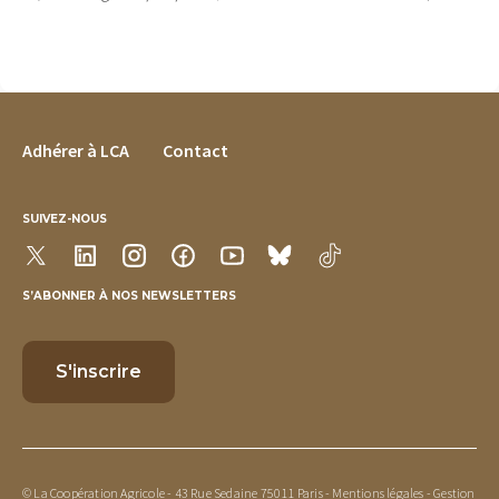
FOOTER MENU
Adhérer à LCA
Contact
SUIVEZ-NOUS
S’ABONNER À NOS NEWSLETTERS
© La Coopération Agricole - 43 Rue Sedaine 75011 Paris -
Mentions légales
-
Gestion