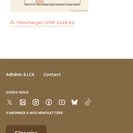
Télécharger | PDF 2428 ko
FOOTER MENU
Adhérer à LCA
Contact
SUIVEZ-NOUS
S’ABONNER À NOS NEWSLETTERS